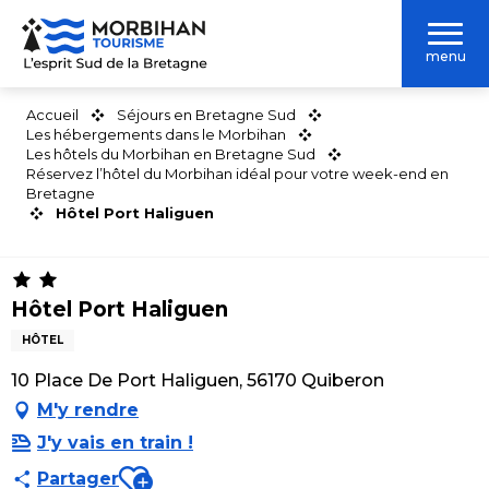
Aller
au
menu
contenu
principal
Accueil
Séjours en Bretagne Sud
Les hébergements dans le Morbihan
Les hôtels du Morbihan en Bretagne Sud
Réservez l’hôtel du Morbihan idéal pour votre week-end en
Bretagne
Hôtel Port Haliguen
Hôtel Port Haliguen
HÔTEL
10 Place De Port Haliguen, 56170 Quiberon
M'y rendre
J'y vais en train !
Ajouter aux favoris
Partager