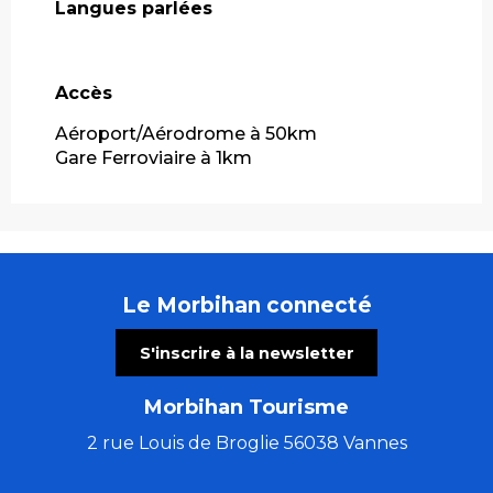
Langues parlées
Langues parlées
Accès
Accès
Aéroport/Aérodrome à 50km
Gare Ferroviaire à 1km
Le Morbihan connecté
S'inscrire à la newsletter
Morbihan Tourisme
2 rue Louis de Broglie 56038 Vannes