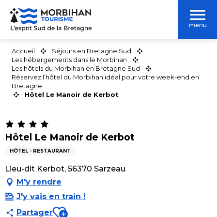
Aller
au
menu
contenu
principal
Accueil
Séjours en Bretagne Sud
Les hébergements dans le Morbihan
Les hôtels du Morbihan en Bretagne Sud
Réservez l’hôtel du Morbihan idéal pour votre week-end en
Bretagne
Hôtel Le Manoir de Kerbot
Hôtel Le Manoir de Kerbot
HÔTEL - RESTAURANT
Lieu-dit Kerbot, 56370 Sarzeau
M'y rendre
J'y vais en train !
Ajouter aux favoris
Partager