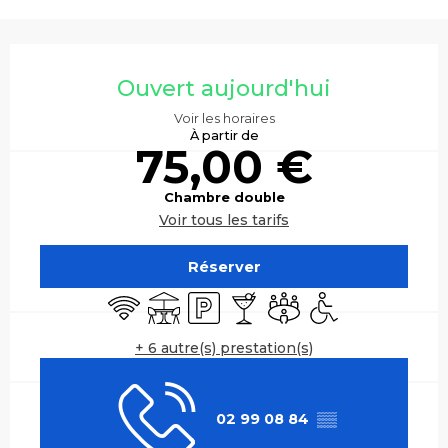
Ouverture et coordonnées
Ouvert aujourd'hui
Voir les horaires
À partir de
75,00 €
Chambre double
Voir tous les tarifs
Réserver
WiFi
Terrasse
Parking
Bar / Buvette
Salle de réunion
Accès handicapé
+ 6 autre(s) prestation(s)
02 99 08 84
▒▒