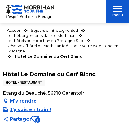
Aller
au
menu
contenu
principal
Accueil
Séjours en Bretagne Sud
Les hébergements dans le Morbihan
Les hôtels du Morbihan en Bretagne Sud
Réservez l’hôtel du Morbihan idéal pour votre week-end en
Bretagne
Hôtel Le Domaine du Cerf Blanc
Hôtel Le Domaine du Cerf Blanc
HÔTEL - RESTAURANT
Etang du Beauché, 56910 Carentoir
M'y rendre
J'y vais en train !
Ajouter aux favoris
Partager