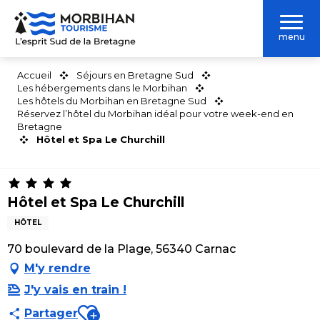
Aller
au
menu
contenu
principal
Accueil
Séjours en Bretagne Sud
Les hébergements dans le Morbihan
Les hôtels du Morbihan en Bretagne Sud
Réservez l’hôtel du Morbihan idéal pour votre week-end en
Bretagne
Hôtel et Spa Le Churchill
Hôtel et Spa Le Churchill
HÔTEL
70 boulevard de la Plage, 56340 Carnac
M'y rendre
J'y vais en train !
Ajouter aux favoris
Partager