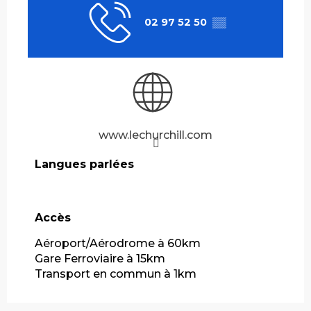
02 97 52 50
▒▒
www.lechurchill.com
Langues parlées
Langues parlées
Accès
Accès
Aéroport/Aérodrome à 60km
Gare Ferroviaire à 15km
Transport en commun à 1km