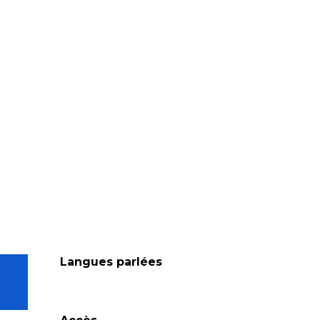
Langues parlées
Langues parlées