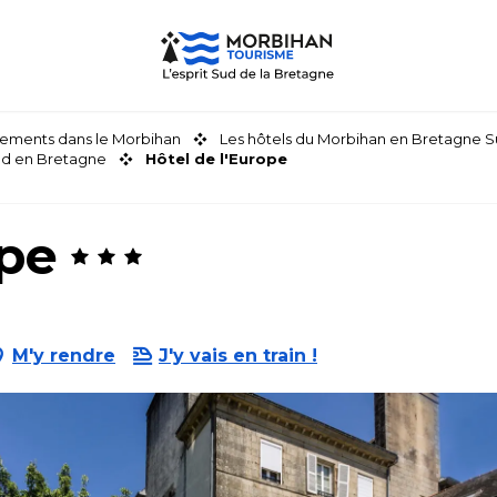
ements dans le Morbihan
Les hôtels du Morbihan en Bretagne 
nd en Bretagne
Hôtel de l'Europe
ope
M'y rendre
J'y vais en train !