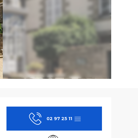
Ouverture et co
02 97 25 11
▒▒