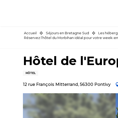
Aller
au
contenu
principal
Accueil
Séjours en Bretagne Sud
Les héberg
Réservez l’hôtel du Morbihan idéal pour votre week-e
Hôtel de l'Eur
HÔTEL
12 rue François Mitterrand, 56300 Pontivy