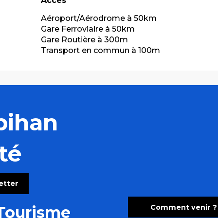
Accès
Accès
Aéroport/Aérodrome à 50km
Gare Ferroviaire à 50km
Gare Routière à 300m
Transport en commun à 100m
bihan
té
letter
Comment venir ?
Tourisme