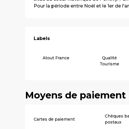
Pour la période entre Noël et le 1er de l'an
Offres de pre
Labels
Labels
Atout France
Qualité
Tourisme
Moyens de paiement
Chèques ba
Cartes de paiement
postaux