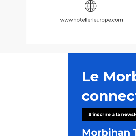
www.hotellerieurope.com
Le Mor
connec
S'inscrire à la news
Morbihan 