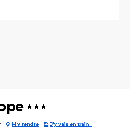
rope
y
M'y rendre
J'y vais en train !