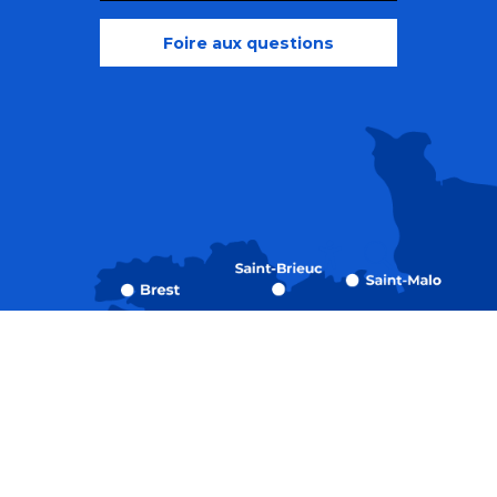
Foire aux questions
Recherche
Accessibili