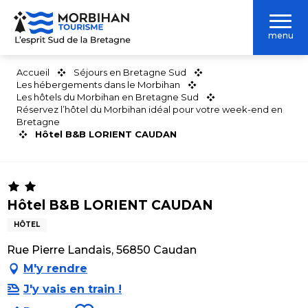
Aller
au
menu
contenu
principal
Accueil
Séjours en Bretagne Sud
Les hébergements dans le Morbihan
Les hôtels du Morbihan en Bretagne Sud
Réservez l’hôtel du Morbihan idéal pour votre week-end en
Bretagne
Hôtel B&B LORIENT CAUDAN
Hôtel B&B LORIENT CAUDAN
HÔTEL
Rue Pierre Landais, 56850 Caudan
M'y rendre
J'y vais en train !
Ajouter aux favoris