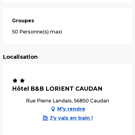
Groupes
Groupes
50 Personne(s) maxi
Localisation
Hôtel B&B LORIENT CAUDAN
Rue Pierre Landais, 56850 Caudan
M'y rendre
J'y vais en train !