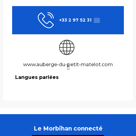
+33 2 97 52 31
▒▒
www.auberge-du-petit-matelot.com
Langues parlées
Langues parlées
Le Morbihan connecté