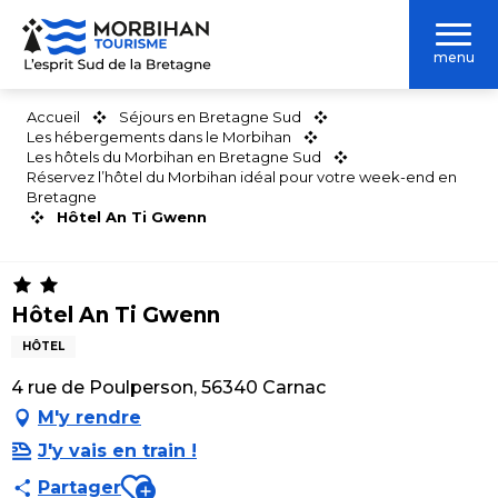
Aller
au
menu
contenu
principal
Accueil
Séjours en Bretagne Sud
Les hébergements dans le Morbihan
Les hôtels du Morbihan en Bretagne Sud
Réservez l’hôtel du Morbihan idéal pour votre week-end en
Bretagne
Hôtel An Ti Gwenn
Hôtel An Ti Gwenn
HÔTEL
4 rue de Poulperson, 56340 Carnac
M'y rendre
J'y vais en train !
Ajouter aux favoris
Partager