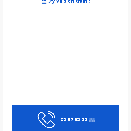
J'y vais en train !
02 97 52 00
▒▒