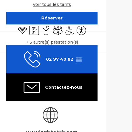
Voir tous les tarifs
Réserver
WiFi
Parking
Bar / Buvette
Salle de réunion
Accès handicapés
Accessibilité
+ 5 autre(s) prestation(s)
02 97 40 82
▒▒
Contactez-nous