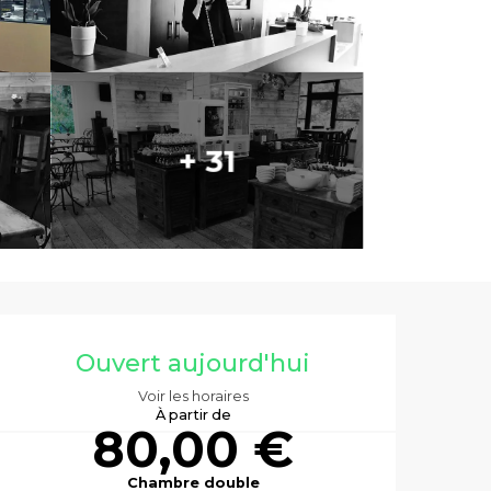
+ 31
Ouverture et co
Ouvert aujourd'hui
Voir les horaires
À partir de
80,00 €
Chambre double