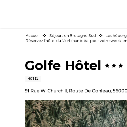
Aller
au
contenu
principal
Accueil
Séjours en Bretagne Sud
Les héberg
Réservez l’hôtel du Morbihan idéal pour votre week-e
Golfe Hôtel
HÔTEL
91 Rue W. Churchill, Route De Conleau, 5600