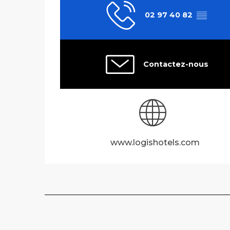
02 97 40 82
▒▒
Contactez-nous
www.logishotels.com