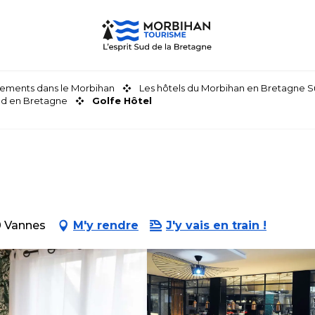
ements dans le Morbihan
Les hôtels du Morbihan en Bretagne 
nd en Bretagne
Golfe Hôtel
0 Vannes
M'y rendre
J'y vais en train !