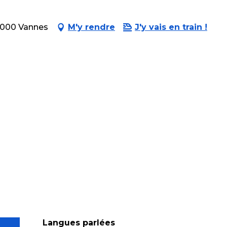
56000 Vannes
M'y rendre
J'y vais en train !
Langues parlées
Langues parlées