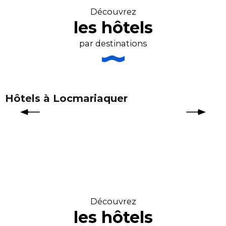
Hôtel Le Chevalier Gambette
Découvrez
Hôtel de la Mer
les hôtels
Hôtel Le Mur du Roy
Carnac Lodge Hôtel & Spa
par destinations
Hôtel des Druides
Hôtel-Restaurant & Spa Le Diana
Hôtel-Restaurant Le Vivier
Hôtel L'Escale en Arz
Best Western Hôtel Le Bellevue
Hôtels à Locmariaquer
Hôtel Domaine de Rochevilaine
Edenia Hôtel & Spa
Découvrez
les hôtels