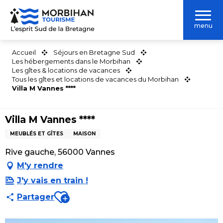
Aller
au
menu
contenu
principal
Accueil
Séjours en Bretagne Sud
Les hébergements dans le Morbihan
Les gîtes & locations de vacances
Tous les gîtes et locations de vacances du Morbihan
Villa M Vannes ****
Villa M Vannes ****
MEUBLÉS ET GÎTES
MAISON
Rive gauche, 56000 Vannes
M'y rendre
J'y vais en train !
Ajouter aux favoris
Partager