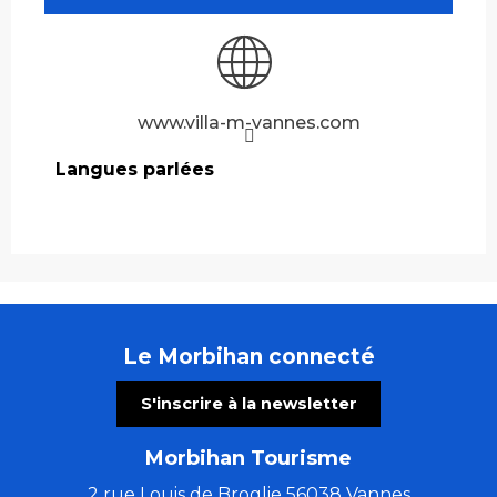
www.villa-m-vannes.com
Langues parlées
Langues parlées
Le Morbihan connecté
S'inscrire à la newsletter
Morbihan Tourisme
2 rue Louis de Broglie 56038 Vannes