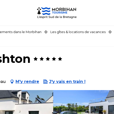
ements dans le Morbihan
Les gîtes & locations de vacances
shton
eau
M'y rendre
J'y vais en train !