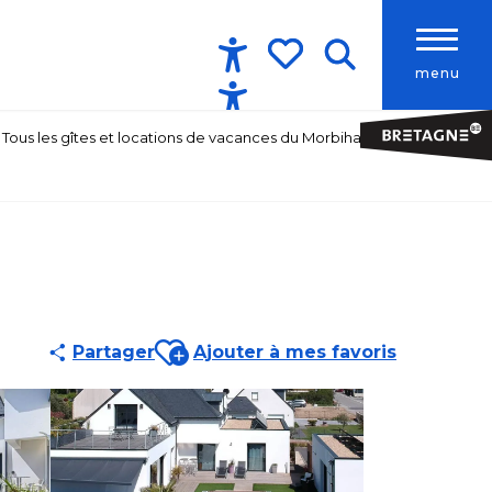
menu
Accessibilité
Recherche
Voir les favoris
Tous les gîtes et locations de vacances du Morbihan
Ajouter aux favoris
Partager
Ajouter à mes favoris