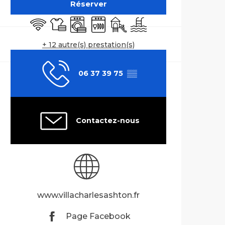
Réserver
WiFi
Draps et linge
Lave linge
Lave vaisselle
Jeux pour enfants / Espace j
Piscine
+ 12 autre(s) prestation(s)
06 37 39 75
▒▒
Contactez-nous
www.villacharlesashton.fr
Page Facebook