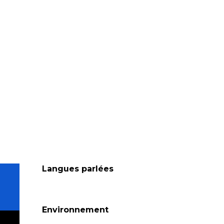
Langues parlées
Langues parlées
Environnement
Environnement