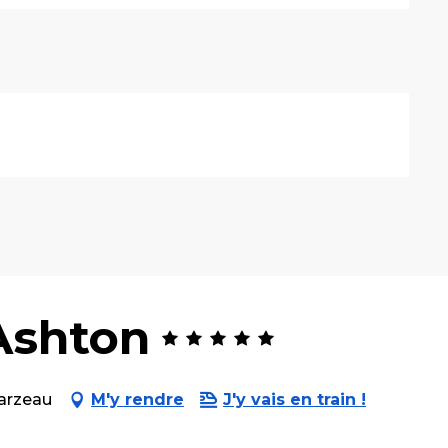
 Ashton
Sarzeau
M'y rendre
J'y vais en train !