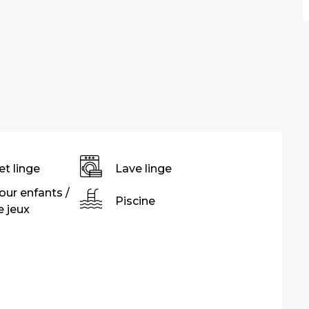
et linge
Lave linge
our enfants /
Piscine
 jeux