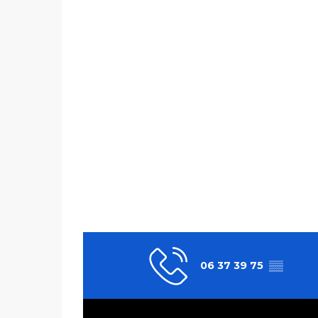
06 37 39 75
▒▒