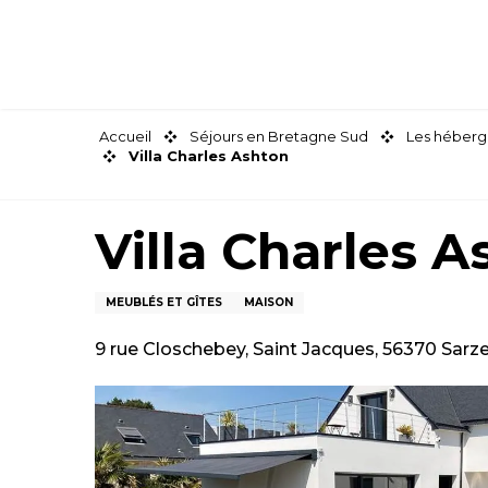
Aller
au
contenu
principal
Accueil
Séjours en Bretagne Sud
Les héberg
Villa Charles Ashton
Villa Charles A
MEUBLÉS ET GÎTES
MAISON
9 rue Closchebey, Saint Jacques, 56370 Sarz