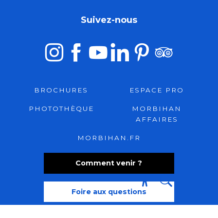
Suivez-nous
BROCHURES
ESPACE PRO
PHOTOTHÈQUE
MORBIHAN
AFFAIRES
MORBIHAN.FR
Comment venir ?
Foire aux questions
Recherche
Accessibili