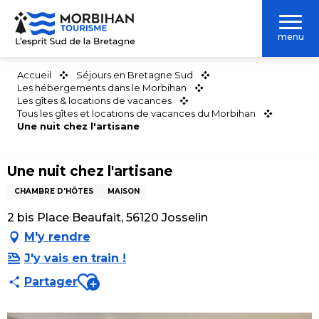
Aller
au
menu
contenu
principal
Accueil
Séjours en Bretagne Sud
Les hébergements dans le Morbihan
Les gîtes & locations de vacances
Tous les gîtes et locations de vacances du Morbihan
Une nuit chez l'artisane
Une nuit chez l'artisane
CHAMBRE D'HÔTES
MAISON
2 bis Place Beaufait, 56120 Josselin
M'y rendre
J'y vais en train !
Ajouter aux favoris
Partager