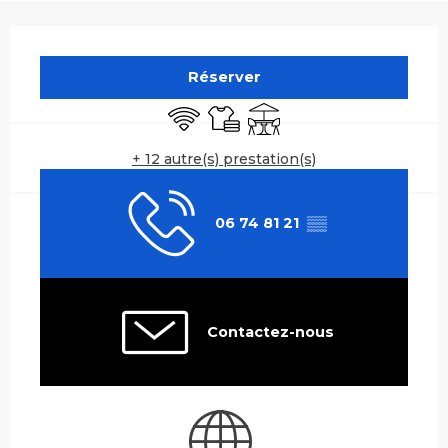
Ouverture et coordonnées
Réserver
WiFi
Draps et linge
Terrasse
+ 12 autre(s) prestation(s)
06 74 81 21
▒▒
Contactez-nous