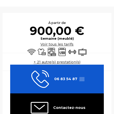
Ouverture et coordonnées
À partir de
900,00 €
Semaine (meublé)
Voir tous les tarifs
WiFi
Draps et linge
Lave linge
Lave vaisselle
Salle de sport
Télévision
+ 21 autre(s) prestation(s)
06 83 54 87
▒▒
Contactez-nous