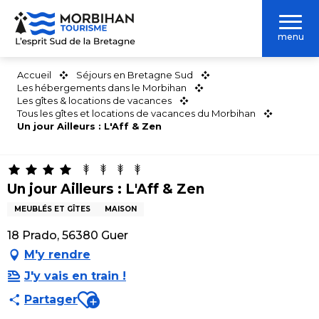
Aller
au
menu
contenu
principal
Accueil
Séjours en Bretagne Sud
Les hébergements dans le Morbihan
Les gîtes & locations de vacances
Tous les gîtes et locations de vacances du Morbihan
Un jour Ailleurs : L'Aff & Zen
Un jour Ailleurs : L'Aff & Zen
MEUBLÉS ET GÎTES
MAISON
18 Prado, 56380 Guer
M'y rendre
J'y vais en train !
Ajouter aux favoris
Partager