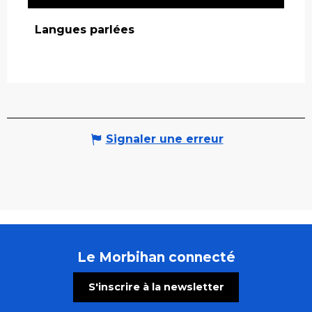
Langues parlées
Langues parlées
Signaler une erreur
Le Morbihan connecté
S'inscrire à la newsletter