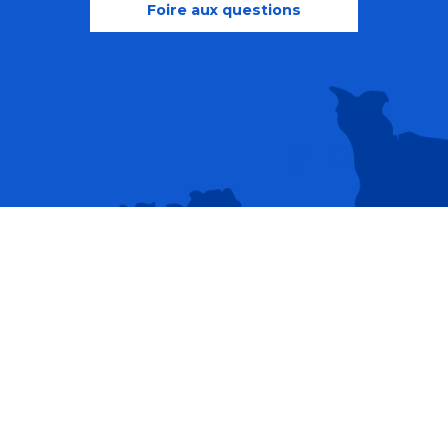
Foire aux questions
Recherche
Accessibili