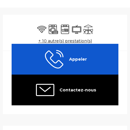
Ouverture et coordonnées
WiFi
Lave linge
Lave vaisselle
Télévision
Terrasse
+ 10 autre(s) prestation(s)
Appeler
Contactez-nous
Description