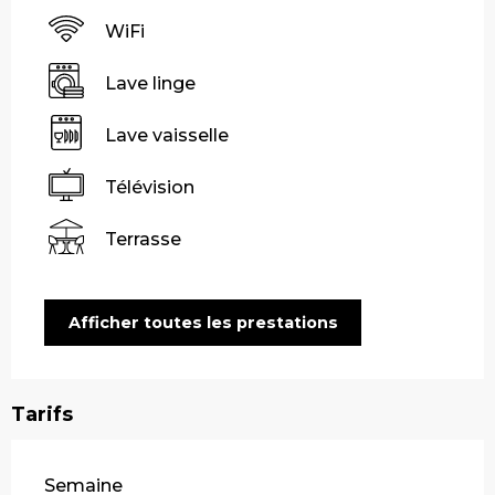
WiFi
Lave linge
Lave vaisselle
Télévision
Terrasse
Afficher toutes les prestations
Tarifs
Tarifs 2026
Semaine