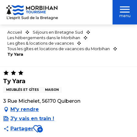
Aller
au
menu
contenu
principal
Accueil
Séjours en Bretagne Sud
Les hébergements dans le Morbihan
Les gîtes & locations de vacances
Tous les gîtes et locations de vacances du Morbihan
Ty Yara
Ty Yara
MEUBLÉS ET GÎTES
MAISON
3 Rue Michelet, 56170 Quiberon
M'y rendre
J'y vais en train !
Ajouter aux favoris
Partager