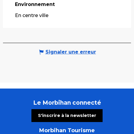
Environnement
Environnement
En centre ville
Signaler une erreur
Le Morbihan connecté
S'inscrire à la newsletter
Morbihan Tourisme