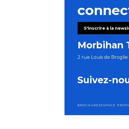
connec
S'inscrire à la news
Morbihan 
2 rue Louis de Brogli
Suivez-no
BROCHURES
ESPACE PRO
P
Men