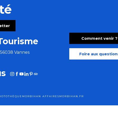
té
letter
Comment venir ?
Tourisme
e 56038 Vannes
Foire aux question
us
HOTOTHÈQUE
MORBIHAN AFFAIRES
MORBIHAN.FR
tions légales
Cookies
Plan du site
Accessibilité : site non conf