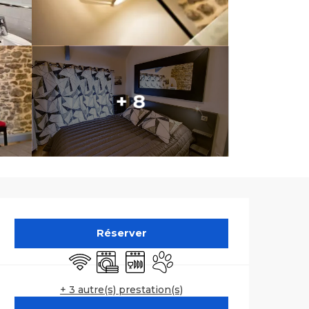
+ 8
Ouverture et co
Réserver
WiFi
Lave linge
Lave vaisselle
Animaux acceptés
+ 3 autre(s) prestation(s)