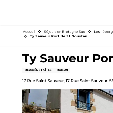
Aller
au
contenu
principal
Accueil
Séjours en Bretagne Sud
Les héberg
Ty Sauveur Port de St Goustan
Ty Sauveur Por
MEUBLÉS ET GÎTES
MAISON
17 Rue Saint Sauveur, 17 Rue Saint Sauveur, 