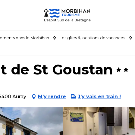
ements dans le Morbihan
Les gîtes & locations de vacances
t de St Goustan
56400 Auray
M'y rendre
J'y vais en train !