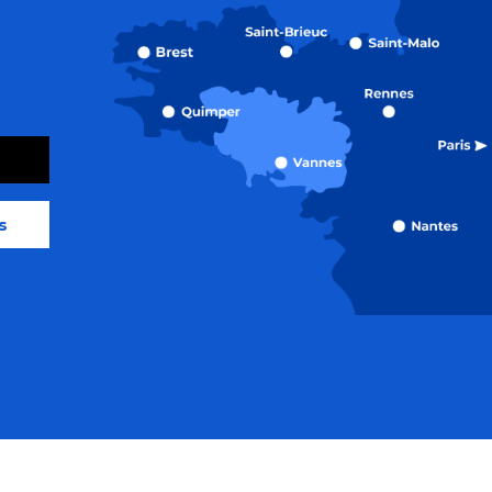
s
orme