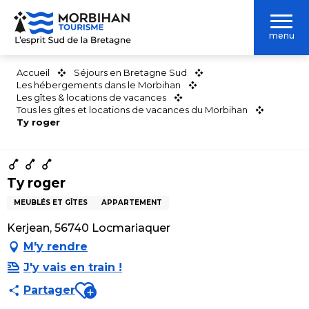
Aller
au
menu
contenu
principal
Accueil
Séjours en Bretagne Sud
Les hébergements dans le Morbihan
Les gîtes & locations de vacances
Tous les gîtes et locations de vacances du Morbihan
Ty roger
Ty roger
MEUBLÉS ET GÎTES
APPARTEMENT
Kerjean, 56740 Locmariaquer
M'y rendre
J'y vais en train !
Ajouter aux favoris
Partager