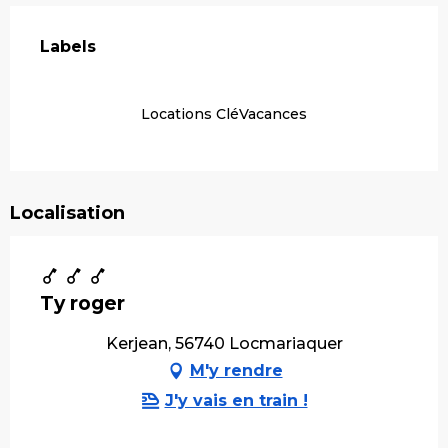
Offres de prestations
Labels
Labels
Locations CléVacances
Localisation
Ty roger
Kerjean, 56740 Locmariaquer
M'y rendre
J'y vais en train !