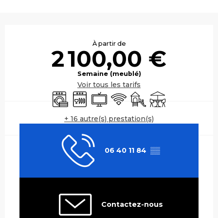
Ouverture et coordonnées
À partir de
2 100,00 €
Semaine (meublé)
Voir tous les tarifs
Lave linge
Lave vaisselle
Télévision
WiFi
Jeux pour enfants / Es
Terrasse
+ 16 autre(s) prestation(s)
06 40 11 84
▒▒
Contactez-nous