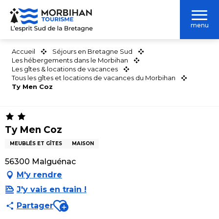
Aller
au
menu
contenu
principal
Accueil
Séjours en Bretagne Sud
Les hébergements dans le Morbihan
Les gîtes & locations de vacances
Tous les gîtes et locations de vacances du Morbihan
Ty Men Coz
Ty Men Coz
MEUBLÉS ET GÎTES
MAISON
56300 Malguénac
M'y rendre
J'y vais en train !
Ajouter aux favoris
Partager