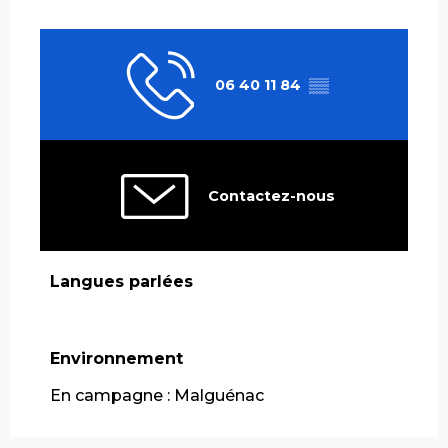
06 40 11 84
▒▒
Contactez-nous
Langues parlées
Langues parlées
Environnement
Environnement
En campagne :
Malguénac