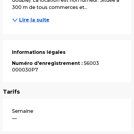
double). La location est non fumeur. Située à 
300 m de tous commerces et...
Lire la suite
Informations légales
Informations légales
Numéro d'enregistrement :
56003
000030P7
Tarifs
Tarifs 2026
Semaine
—