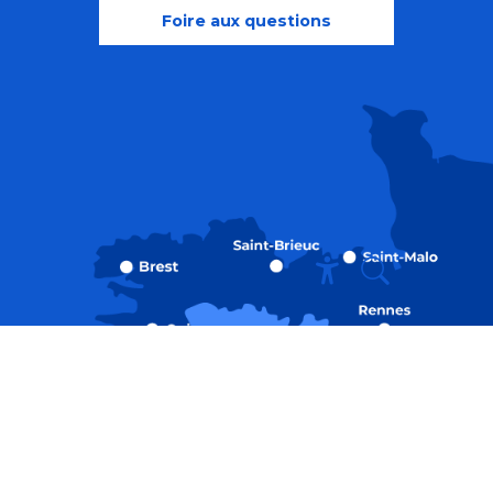
Foire aux questions
Recherche
Accessibili