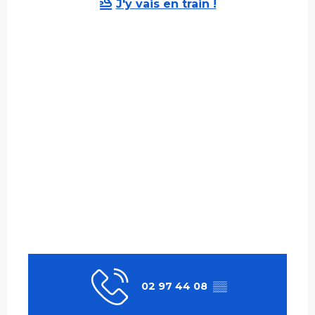
J'y vais en train !
02 97 44 08
▒▒