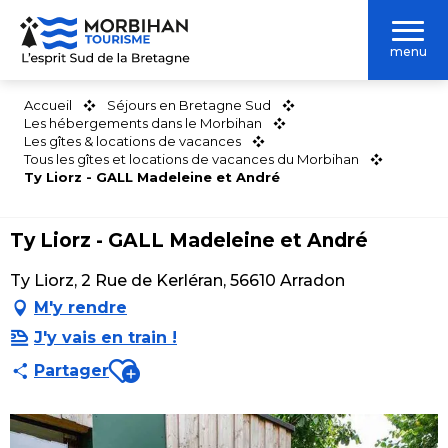
Aller
au
menu
contenu
principal
Accueil
Séjours en Bretagne Sud
Les hébergements dans le Morbihan
Les gîtes & locations de vacances
Tous les gîtes et locations de vacances du Morbihan
Ty Liorz - GALL Madeleine et André
Ty Liorz - GALL Madeleine et André
Ty Liorz, 2 Rue de Kerléran, 56610 Arradon
M'y rendre
J'y vais en train !
Ajouter aux favoris
Partager