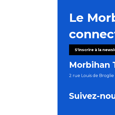
Le Mor
connec
S'inscrire à la news
Morbihan 
2 rue Louis de Brogli
Suivez-no