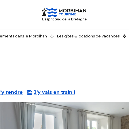
ements dans le Morbihan
Les gîtes & locations de vacances
'y rendre
J'y vais en train !