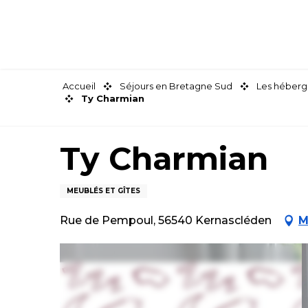
Aller
au
contenu
principal
Accueil
Séjours en Bretagne Sud
Les héberg
Ty Charmian
Ty Charmian
MEUBLÉS ET GÎTES
Rue de Pempoul, 56540 Kernascléden
M