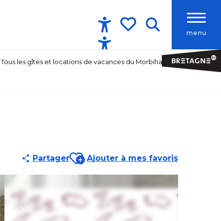
menu
Accessibilité
Recherche
Voir les favoris
Tous les gîtes et locations de vacances du Morbihan
Ajouter aux favoris
Partager
Ajouter à mes favoris