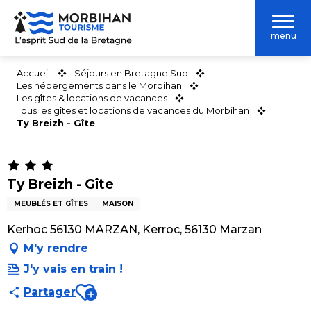
Aller
au
menu
contenu
principal
Accueil
Séjours en Bretagne Sud
Les hébergements dans le Morbihan
Les gîtes & locations de vacances
Tous les gîtes et locations de vacances du Morbihan
Ty Breizh - Gîte
Ty Breizh - Gîte
MEUBLÉS ET GÎTES
MAISON
Kerhoc 56130 MARZAN, Kerroc, 56130 Marzan
M'y rendre
J'y vais en train !
Ajouter aux favoris
Partager