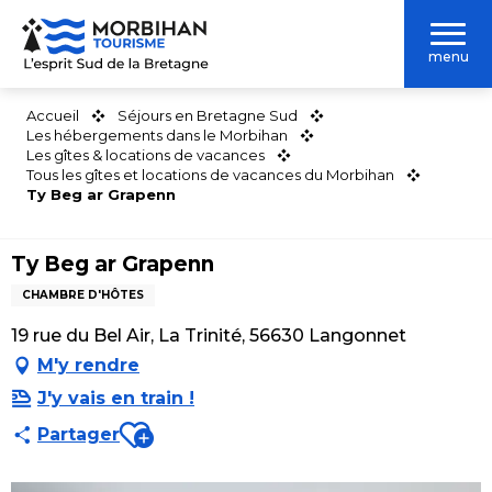
Aller
au
menu
contenu
principal
Accueil
Séjours en Bretagne Sud
Les hébergements dans le Morbihan
Les gîtes & locations de vacances
Tous les gîtes et locations de vacances du Morbihan
Ty Beg ar Grapenn
Ty Beg ar Grapenn
CHAMBRE D'HÔTES
19 rue du Bel Air, La Trinité, 56630 Langonnet
M'y rendre
J'y vais en train !
Ajouter aux favoris
Partager