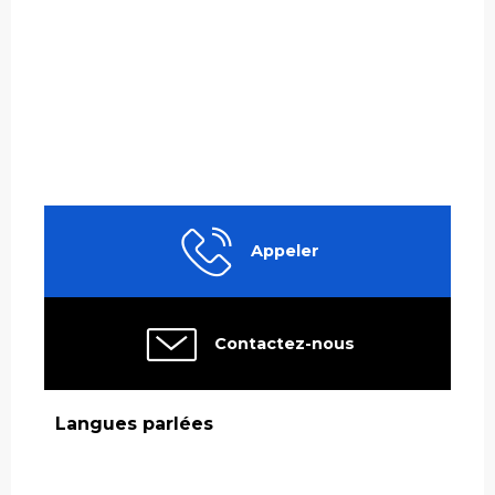
Appeler
Contactez-nous
Langues parlées
Langues parlées