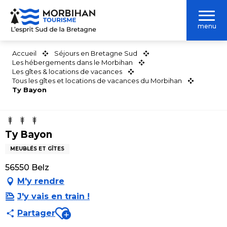
Aller
au
menu
contenu
principal
Accueil
Séjours en Bretagne Sud
Les hébergements dans le Morbihan
Les gîtes & locations de vacances
Tous les gîtes et locations de vacances du Morbihan
Ty Bayon
Ty Bayon
MEUBLÉS ET GÎTES
56550 Belz
M'y rendre
J'y vais en train !
Ajouter aux favoris
Partager