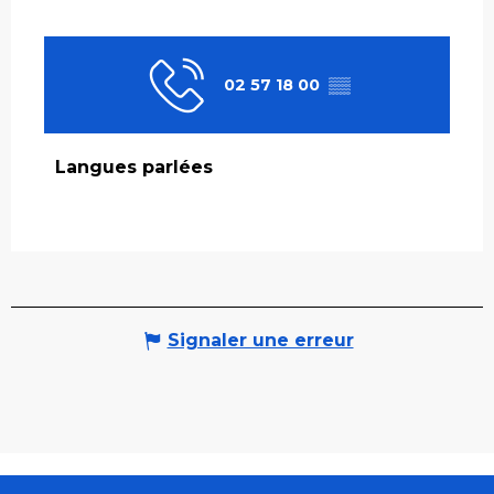
02 57 18 00
▒▒
Langues parlées
Langues parlées
Signaler une erreur