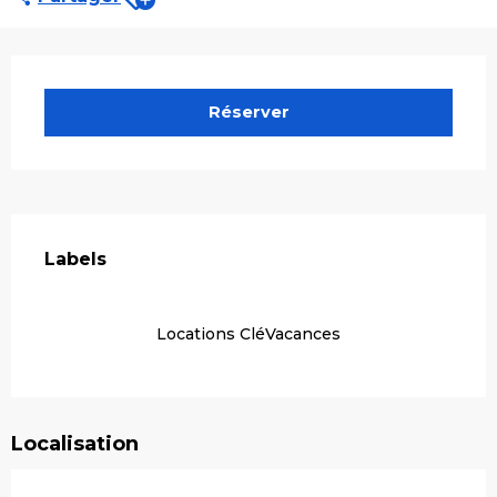
Ouverture et coordonnées
Réserver
Offres de prestations
Labels
Labels
Locations CléVacances
Localisation