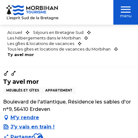
Aller
au
menu
contenu
principal
Accueil
Séjours en Bretagne Sud
Les hébergements dans le Morbihan
Les gîtes & locations de vacances
Tous les gîtes et locations de vacances du Morbihan
Ty avel mor
Ty avel mor
MEUBLÉS ET GÎTES
APPARTEMENT
Boulevard de l'atlantique, Résidence les sables d'or
n°9, 56410 Erdeven
M'y rendre
J'y vais en train !
Ajouter aux favoris
Partager