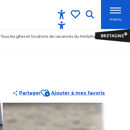
menu
Accessibilité
Recherche
Voir les favoris
Tous les gîtes et locations de vacances du Morbihan
Ajouter aux favoris
Partager
Ajouter à mes favoris