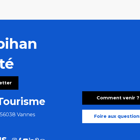
bihan
té
letter
Comment venir ?
Tourisme
e 56038 Vannes
Foire aux question
us