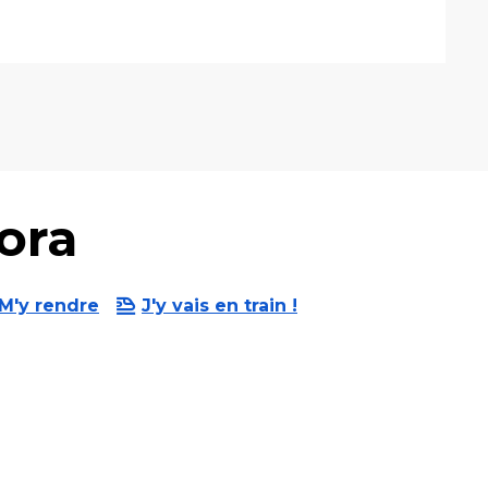
ora
M'y rendre
J'y vais en train !