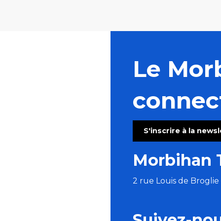
Le Mor
connec
S'inscrire à la news
Morbihan 
2 rue Louis de Brogli
Suivez-no