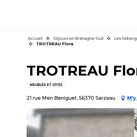
Aller
au
contenu
principal
Accueil
Séjours en Bretagne Sud
Les héberg
TROTREAU Flora
TROTREAU Flo
MEUBLÉS ET GÎTES
21 rue Men Beniguet, 56370 Sarzeau
M'y