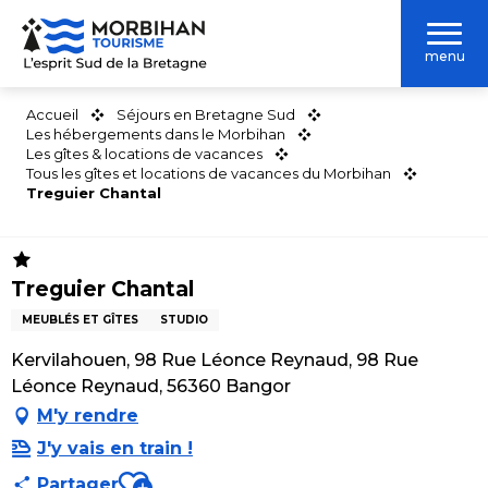
Aller
au
menu
contenu
principal
Accueil
Séjours en Bretagne Sud
Les hébergements dans le Morbihan
Les gîtes & locations de vacances
Tous les gîtes et locations de vacances du Morbihan
Treguier Chantal
Treguier Chantal
MEUBLÉS ET GÎTES
STUDIO
Kervilahouen, 98 Rue Léonce Reynaud, 98 Rue
Léonce Reynaud, 56360 Bangor
M'y rendre
J'y vais en train !
Ajouter aux favoris
Partager