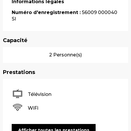
Informations légales
Informations légales
Numéro d'enregistrement :
56009 000040
SI
Capacité
2 Personne(s)
Prestations
Télévision
WiFi
Afficher toutes les prestations