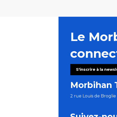
Le Mor
connec
S'inscrire à la news
Morbihan 
2 rue Louis de Brogli
Suivez-no