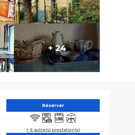
+ 24
Ouverture et co
Réserver
WiFi
Lave linge
Lave vaisselle
Terrasse
+ 6 autre(s) prestation(s)