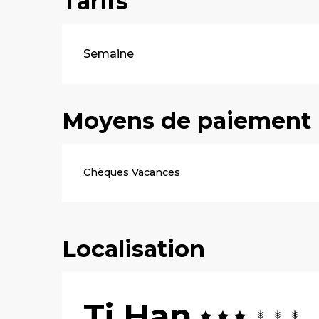
Tarifs
Tarifs 2026
Semaine
Moyens de paiement
Chèques Vacances
Localisation
Ti Han