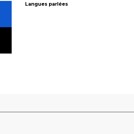
Langues parlées
Langues parlées