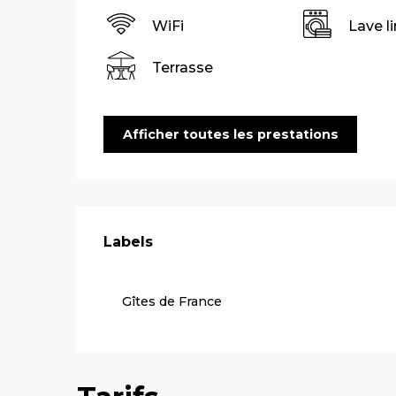
WiFi
Lave l
Terrasse
Afficher toutes les prestations
Offres de pre
Labels
Labels
Gîtes de France