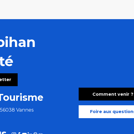
bihan
té
letter
Comment venir ?
Tourisme
e 56038 Vannes
Foire aux question
us