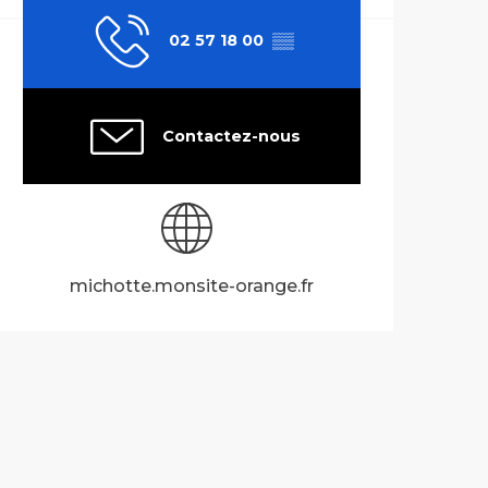
02 57 18 00
▒▒
Contactez-nous
michotte.monsite-orange.fr