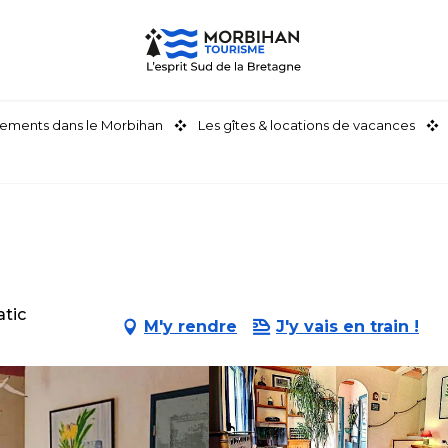
ements dans le Morbihan
Les gîtes & locations de vacances
atic
M'y rendre
J'y vais en train !