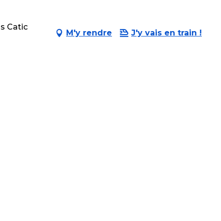
os Catic
M'y rendre
J'y vais en train !