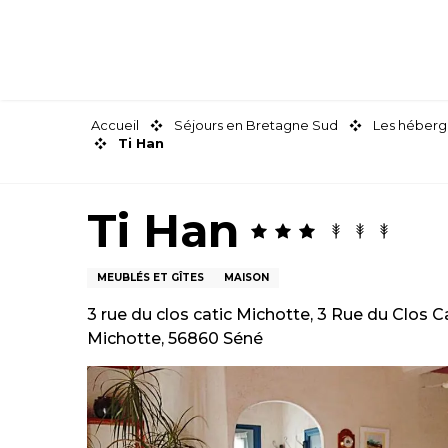
Aller
au
contenu
principal
Accueil
Séjours en Bretagne Sud
Les héberg
Ti Han
Ti Han
MEUBLÉS ET GÎTES
MAISON
3 rue du clos catic Michotte, 3 Rue du Clos C
Michotte, 56860 Séné