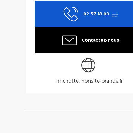
02 57 18 00
▒▒
Contactez-nous
michotte.monsite-orange.fr