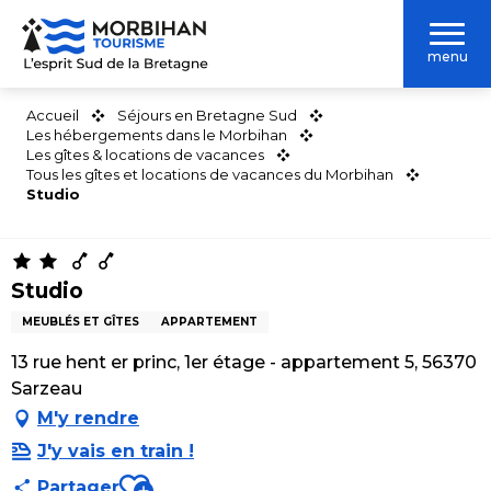
Aller
au
menu
contenu
principal
Accueil
Séjours en Bretagne Sud
Les hébergements dans le Morbihan
Les gîtes & locations de vacances
Tous les gîtes et locations de vacances du Morbihan
Studio
Studio
MEUBLÉS ET GÎTES
APPARTEMENT
13 rue hent er princ, 1er étage - appartement 5, 56370
Sarzeau
M'y rendre
J'y vais en train !
Ajouter aux favoris
Partager