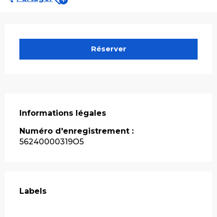
Ouverture et coordonnées
Réserver
Informations légales
Informations légales
Numéro d'enregistrement :
56240000319O5
Offres de prestations
Labels
Labels