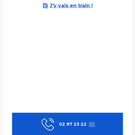
J'y vais en train !
02 97 23 22
▒▒