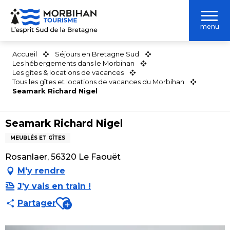
Aller
au
menu
contenu
principal
Accueil
Séjours en Bretagne Sud
Les hébergements dans le Morbihan
Les gîtes & locations de vacances
Tous les gîtes et locations de vacances du Morbihan
Seamark Richard Nigel
Seamark Richard Nigel
MEUBLÉS ET GÎTES
Rosanlaer, 56320 Le Faouët
M'y rendre
J'y vais en train !
Ajouter aux favoris
Partager