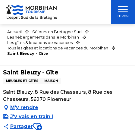
Aller
au
menu
contenu
principal
Accueil
Séjours en Bretagne Sud
Les hébergements dans le Morbihan
Les gîtes & locations de vacances
Tous les gîtes et locations de vacances du Morbihan
Saint Bieuzy - Gîte
Saint Bieuzy - Gîte
MEUBLÉS ET GÎTES
MAISON
Saint Bieuzy, 8 Rue des Chasseurs, 8 Rue des
Chasseurs, 56270 Ploemeur
M'y rendre
J'y vais en train !
Ajouter aux favoris
Partager