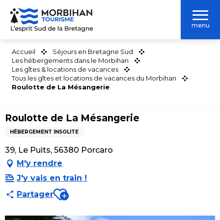
Aller
au
menu
contenu
principal
Accueil
Séjours en Bretagne Sud
Les hébergements dans le Morbihan
Les gîtes & locations de vacances
Tous les gîtes et locations de vacances du Morbihan
Roulotte de La Mésangerie
Roulotte de La Mésangerie
HÉBERGEMENT INSOLITE
39, Le Puits, 56380 Porcaro
M'y rendre
J'y vais en train !
Ajouter aux favoris
Partager