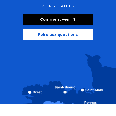
MORBIHAN.FR
Comment venir ?
Foire aux questions
Recherche
Accessibili