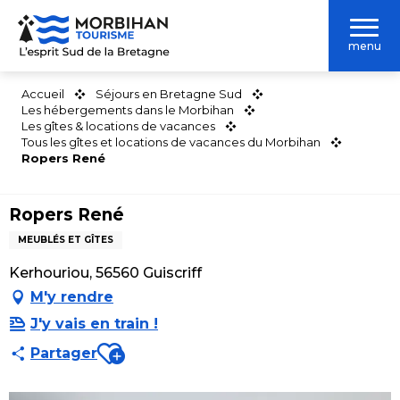
Aller
au
menu
contenu
principal
Accueil
Séjours en Bretagne Sud
Les hébergements dans le Morbihan
Les gîtes & locations de vacances
Tous les gîtes et locations de vacances du Morbihan
Ropers René
Ropers René
MEUBLÉS ET GÎTES
Kerhouriou, 56560 Guiscriff
M'y rendre
J'y vais en train !
Ajouter aux favoris
Partager