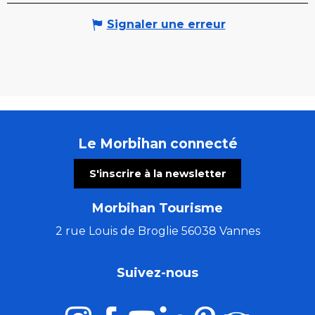
Signaler une erreur
Le Morbihan connecté
S'inscrire à la newsletter
Morbihan Tourisme
2 rue Louis de Broglie 56038 Vannes
Suivez-nous