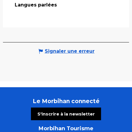
Langues parlées
Langues parlées
Signaler une erreur
Le Morbihan connecté
S'inscrire à la newsletter
Morbihan Tourisme