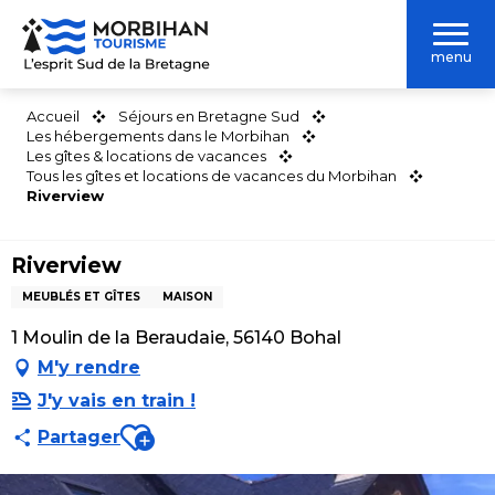
Aller
au
menu
contenu
principal
Accueil
Séjours en Bretagne Sud
Les hébergements dans le Morbihan
Les gîtes & locations de vacances
Tous les gîtes et locations de vacances du Morbihan
Riverview
Riverview
MEUBLÉS ET GÎTES
MAISON
1 Moulin de la Beraudaie, 56140 Bohal
M'y rendre
J'y vais en train !
Ajouter aux favoris
Partager