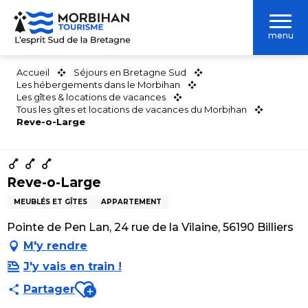
Aller
au
menu
contenu
principal
Accueil
Séjours en Bretagne Sud
Les hébergements dans le Morbihan
Les gîtes & locations de vacances
Tous les gîtes et locations de vacances du Morbihan
Reve-o-Large
Reve-o-Large
MEUBLÉS ET GÎTES
APPARTEMENT
Pointe de Pen Lan, 24 rue de la Vilaine, 56190 Billiers
M'y rendre
J'y vais en train !
Ajouter aux favoris
Partager