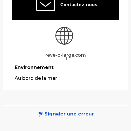
Contactez-nous
reve-o-large.com
Environnement
Environnement
Au bord de la mer
Signaler une erreur