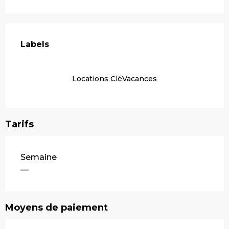
Offres de prestations
Labels
Labels
Locations CléVacances
Tarifs
Tarifs 2026
Semaine
—
Moyens de paiement