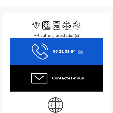
Ouverture et coordonnées
WiFi
Lave linge
Lave vaisselle
Terrasse
Animaux acceptés
+ 6 autre(s) prestation(s)
06 22 39 84
▒▒
Contactez-nous