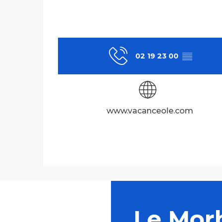
02 19 23 00
▒▒
www.vacanceole.com
Le Mor