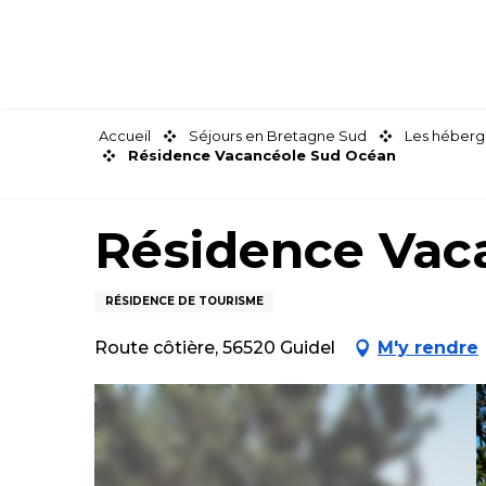
Aller
au
contenu
principal
Accueil
Séjours en Bretagne Sud
Les héberg
Résidence Vacancéole Sud Océan
Résidence Vac
RÉSIDENCE DE TOURISME
Route côtière, 56520 Guidel
M'y rendre