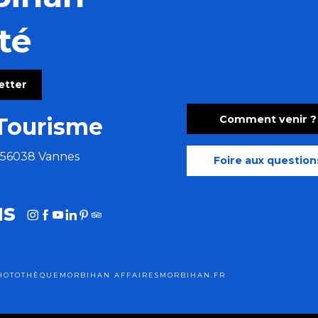
té
letter
Comment venir ?
Tourisme
e 56038 Vannes
Foire aux question
us
HOTOTHÈQUE
MORBIHAN AFFAIRES
MORBIHAN.FR