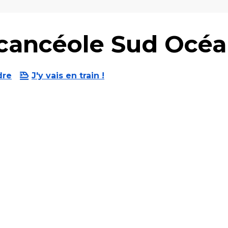
cancéole Sud Océ
dre
J'y vais en train !