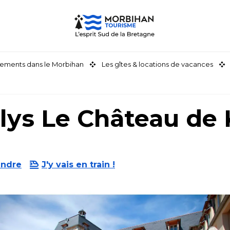
ements dans le Morbihan
Les gîtes & locations de vacances
lys Le Château de
endre
J'y vais en train !