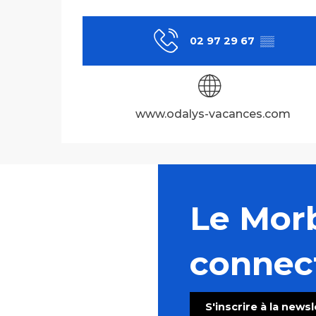
02 97 29 67
▒▒
www.odalys-vacances.com
Le Mor
connec
S'inscrire à la news