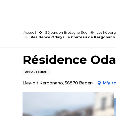
Aller
au
contenu
principal
Accueil
Séjours en Bretagne Sud
Les héberg
Résidence Odalys Le Château de Kergonano
Résidence Oda
APPARTEMENT
Liey-dit Kergonano, 56870 Baden
M'y r