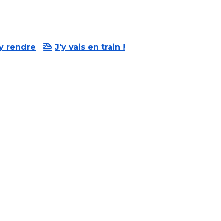
y rendre
J'y vais en train !