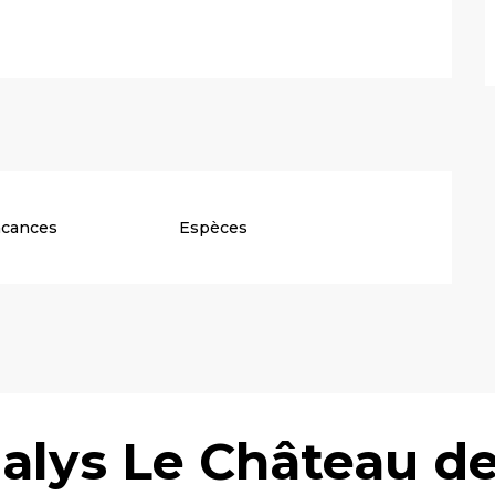
acances
Espèces
alys Le Château d