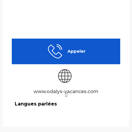
Appeler
www.odalys-vacances.com
Langues parlées
Langues parlées