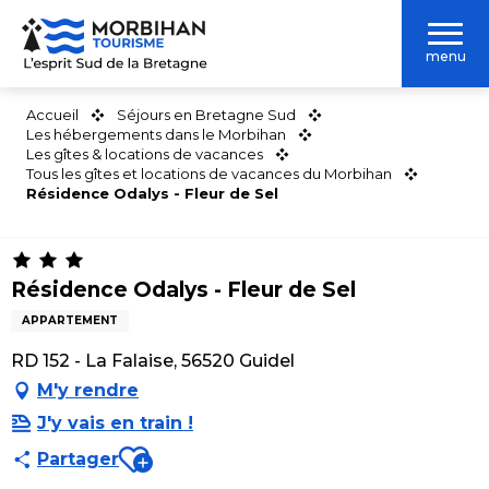
Aller
au
menu
contenu
principal
Accueil
Séjours en Bretagne Sud
Les hébergements dans le Morbihan
Les gîtes & locations de vacances
Tous les gîtes et locations de vacances du Morbihan
Résidence Odalys - Fleur de Sel
Résidence Odalys - Fleur de Sel
APPARTEMENT
RD 152 - La Falaise, 56520 Guidel
M'y rendre
J'y vais en train !
Ajouter aux favoris
Partager