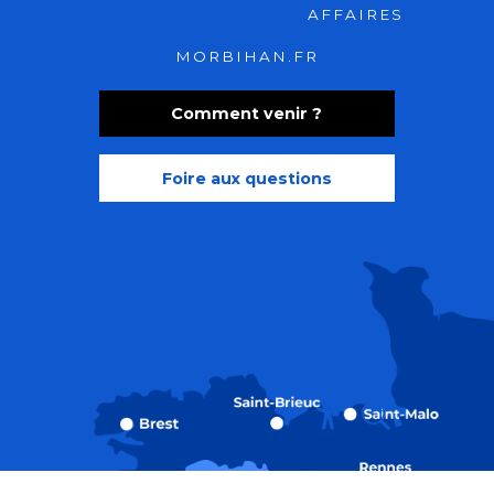
AFFAIRES
MORBIHAN.FR
Comment venir ?
Foire aux questions
Recherche
Accessibili