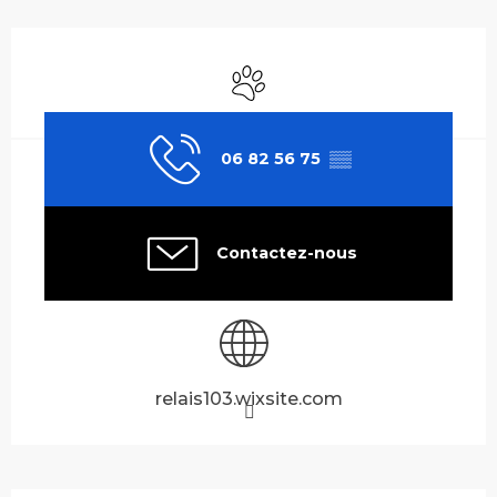
Ouverture et coordonnées
Animaux acceptés
06 82 56 75
▒▒
Contactez-nous
relais103.wixsite.com