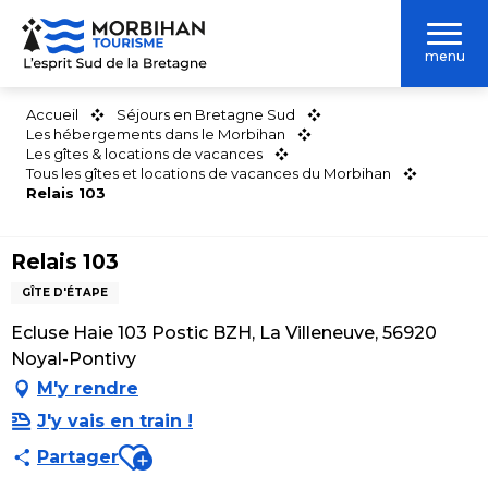
Aller
au
menu
contenu
principal
Accueil
Séjours en Bretagne Sud
Les hébergements dans le Morbihan
Les gîtes & locations de vacances
Tous les gîtes et locations de vacances du Morbihan
Relais 103
Relais 103
GÎTE D'ÉTAPE
Ecluse Haie 103 Postic BZH, La Villeneuve, 56920
Noyal-Pontivy
M'y rendre
J'y vais en train !
Ajouter aux favoris
Partager