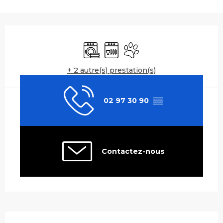
Ouverture et coordonnées
Lave linge
Lave vaisselle
Animaux acceptés
+ 2 autre(s) prestation(s)
02 97 30 90
▒▒
Contactez-nous
Description