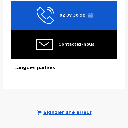
02 97 30 90
▒▒
Contactez-nous
Langues parlées
Langues parlées
Signaler une erreur