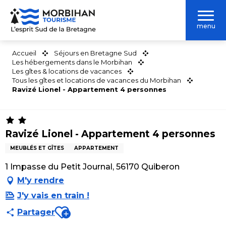
Aller
au
menu
contenu
principal
Accueil
Séjours en Bretagne Sud
Les hébergements dans le Morbihan
Les gîtes & locations de vacances
Tous les gîtes et locations de vacances du Morbihan
Ravizé Lionel - Appartement 4 personnes
Ravizé Lionel - Appartement 4 personnes
MEUBLÉS ET GÎTES
APPARTEMENT
1 Impasse du Petit Journal, 56170 Quiberon
M'y rendre
J'y vais en train !
Ajouter aux favoris
Partager