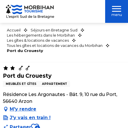
Aller
au
menu
contenu
principal
Accueil
Séjours en Bretagne Sud
Les hébergements dans le Morbihan
Les gîtes & locations de vacances
Tous les gîtes et locations de vacances du Morbihan
Port du Crouesty
Port du Crouesty
MEUBLÉS ET GÎTES
APPARTEMENT
Résidence Les Argonautes - Bât. 9, 10 rue du Port,
56640 Arzon
M'y rendre
J'y vais en train !
Ajouter aux favoris
Partager