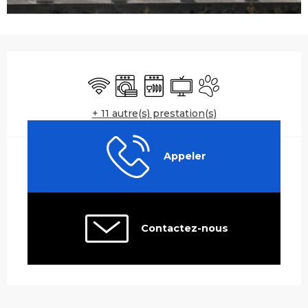
Ouverture et coordonnées
WiFi
Lave linge
Lave vaisselle
Télévision
Animaux acceptés
+ 11 autre(s) prestation(s)
Appeler
Contactez-nous