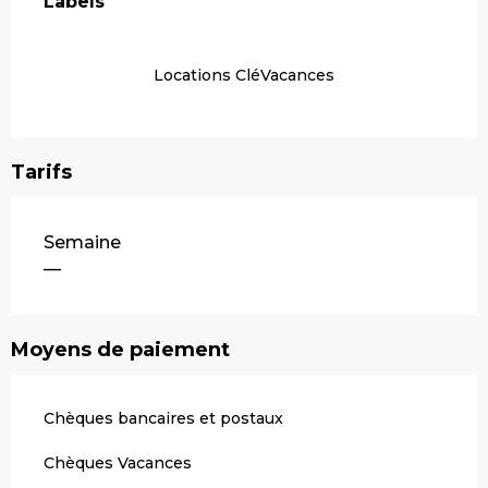
Labels
Labels
Locations CléVacances
Tarifs
Tarifs 2026
Semaine
—
Moyens de paiement
Chèques bancaires et postaux
Chèques Vacances