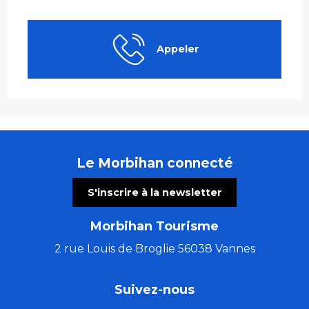
Appeler
Le Morbihan connecté
S'inscrire à la newsletter
Morbihan Tourisme
2 rue Louis de Broglie 56038 Vannes
Suivez-nous