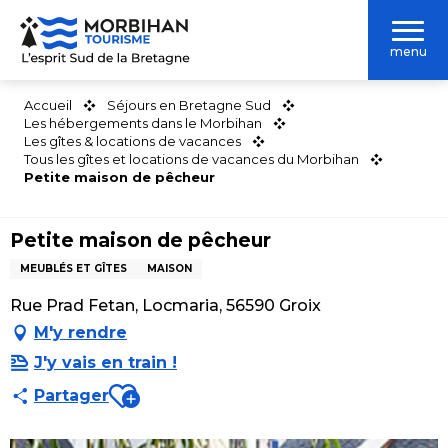
Aller
au
menu
contenu
principal
Accueil
Séjours en Bretagne Sud
Les hébergements dans le Morbihan
Les gîtes & locations de vacances
Tous les gîtes et locations de vacances du Morbihan
Petite maison de pêcheur
Petite maison de pêcheur
MEUBLÉS ET GÎTES
MAISON
Rue Prad Fetan, Locmaria, 56590 Groix
M'y rendre
J'y vais en train !
Ajouter aux favoris
Partager