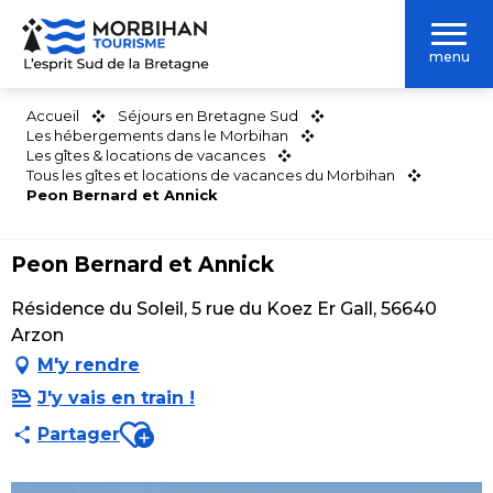
Aller
au
menu
contenu
principal
Accueil
Séjours en Bretagne Sud
Les hébergements dans le Morbihan
Les gîtes & locations de vacances
Tous les gîtes et locations de vacances du Morbihan
Peon Bernard et Annick
Peon Bernard et Annick
Résidence du Soleil, 5 rue du Koez Er Gall, 56640
Arzon
M'y rendre
J'y vais en train !
Ajouter aux favoris
Partager