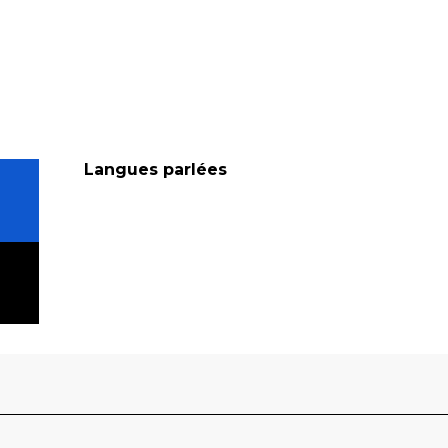
Langues parlées
Langues parlées