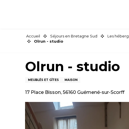
Aller
au
contenu
principal
Accueil
Séjours en Bretagne Sud
Les héberg
Olrun - studio
Olrun - studio
MEUBLÉS ET GÎTES
MAISON
17 Place Bisson, 56160 Guémené-sur-Scorff