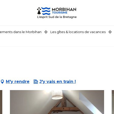
ements dans le Morbihan
Les gîtes & locations de vacances
M'y rendre
J'y vais en train !