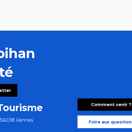
bihan
té
letter
Comment venir ?
Tourisme
e 56038 Vannes
Foire aux question