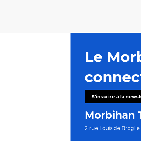
Le Mor
connec
S'inscrire à la news
Morbihan 
2 rue Louis de Brogli