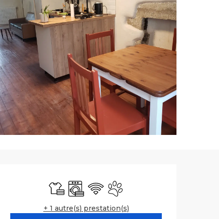
Ouverture et co
Draps et linge
Lave linge
WiFi
Animaux acceptés
+ 1 autre(s) prestation(s)