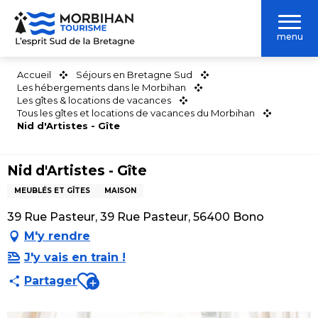
Aller
au
menu
contenu
principal
Accueil
Séjours en Bretagne Sud
Les hébergements dans le Morbihan
Les gîtes & locations de vacances
Tous les gîtes et locations de vacances du Morbihan
Nid d'Artistes - Gîte
Nid d'Artistes - Gîte
MEUBLÉS ET GÎTES
MAISON
39 Rue Pasteur, 39 Rue Pasteur, 56400 Bono
M'y rendre
J'y vais en train !
Ajouter aux favoris
Partager