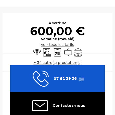
Ouverture et coordonnées
À partir de
600,00 €
Semaine (meublé)
Voir tous les tarifs
WiFi
Lave linge
Lave vaisselle
Télévision
Terrasse
+ 34 autre(s) prestation(s)
07 82 39 36
▒▒
Contactez-nous