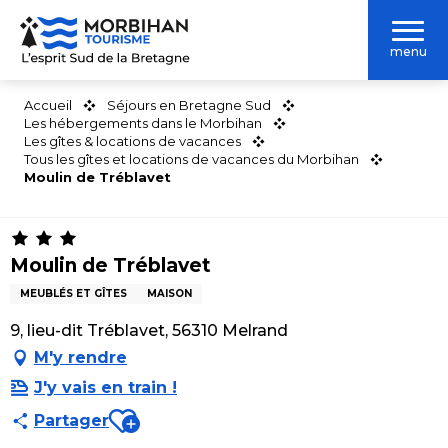
Aller
au
menu
contenu
principal
Accueil
Séjours en Bretagne Sud
Les hébergements dans le Morbihan
Les gîtes & locations de vacances
Tous les gîtes et locations de vacances du Morbihan
Moulin de Tréblavet
Moulin de Tréblavet
MEUBLÉS ET GÎTES
MAISON
9, lieu-dit Tréblavet, 56310 Melrand
M'y rendre
J'y vais en train !
Ajouter aux favoris
Partager