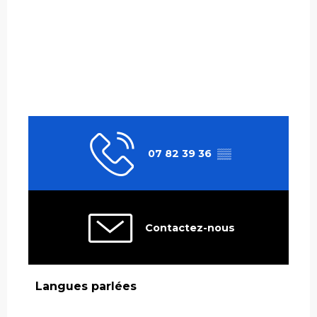
07 82 39 36
▒▒
Contactez-nous
Langues parlées
Langues parlées