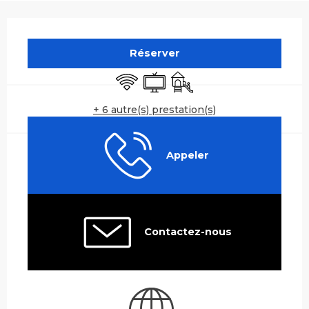
Ouverture et coordonnées
Réserver
WiFi
Télévision
Jeux pour enfants / Espa
+ 6 autre(s) prestation(s)
Appeler
Contactez-nous