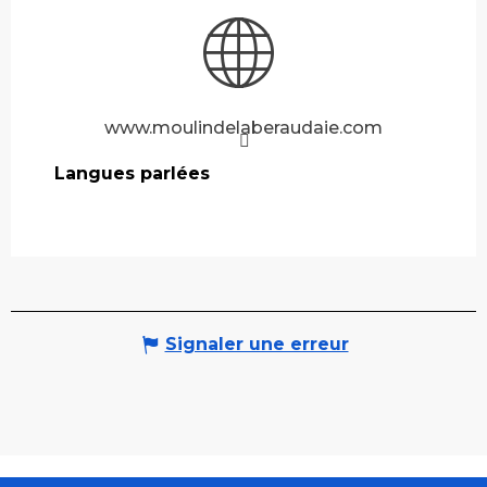
www.moulindelaberaudaie.com
Langues parlées
Langues parlées
Signaler une erreur