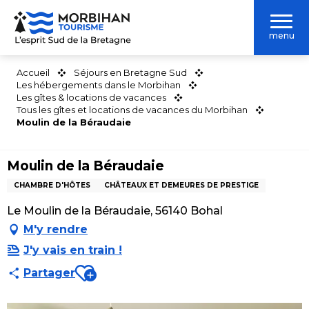
Aller
au
menu
contenu
principal
Accueil
Séjours en Bretagne Sud
Les hébergements dans le Morbihan
Les gîtes & locations de vacances
Tous les gîtes et locations de vacances du Morbihan
Moulin de la Béraudaie
Moulin de la Béraudaie
CHAMBRE D'HÔTES
CHÂTEAUX ET DEMEURES DE PRESTIGE
Le Moulin de la Béraudaie, 56140 Bohal
M'y rendre
J'y vais en train !
Ajouter aux favoris
Partager