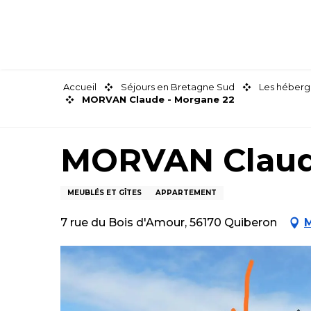
Aller
au
contenu
principal
Accueil
Séjours en Bretagne Sud
Les héberg
MORVAN Claude - Morgane 22
MORVAN Claud
MEUBLÉS ET GÎTES
APPARTEMENT
7 rue du Bois d'Amour, 56170 Quiberon
M