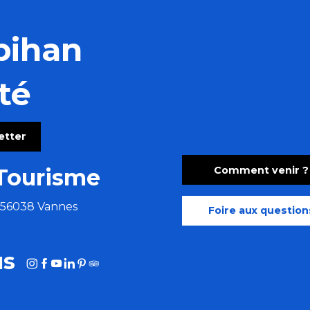
bihan
té
letter
Comment venir ?
Tourisme
e 56038 Vannes
Foire aux question
us