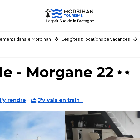
ements dans le Morbihan
Les gîtes & locations de vacances
e - Morgane 22
'y rendre
J'y vais en train !