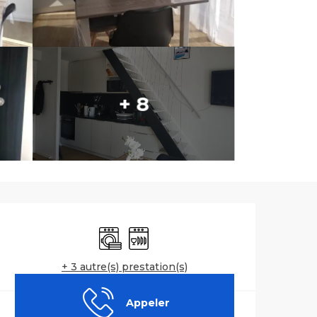
+ 8
Ouverture et co
Lave linge
Lave vaisselle
+ 3 autre(s) prestation(s)
Appeler