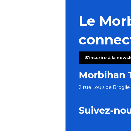
Le Mor
connec
S'inscrire à la news
Morbihan 
2 rue Louis de Brogli
Suivez-no