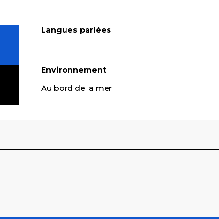
Langues parlées
Langues parlées
Environnement
Environnement
Au bord de la mer