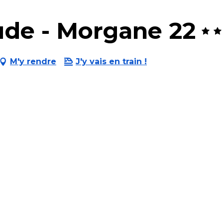
de - Morgane 22
M'y rendre
J'y vais en train !