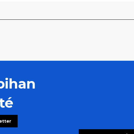
bihan
té
letter