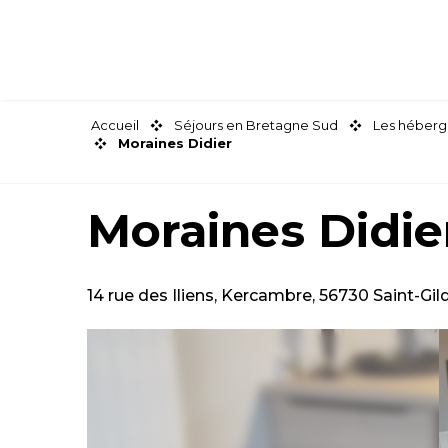
Aller
au
contenu
principal
Accueil
Séjours en Bretagne Sud
Les héberg
Moraines Didier
Moraines Didie
14 rue des Iliens, Kercambre, 56730 Saint-Gi