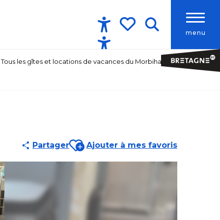
menu
Accessibilité
Recherche
Voir les favoris
Tous les gîtes et locations de vacances du Morbihan
Ajouter aux favoris
Partager
Ajouter à mes favoris