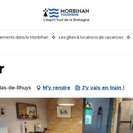
ements dans le Morbihan
Les gîtes & locations de vacances
r
ldas-de-Rhuys
M'y rendre
J'y vais en train !