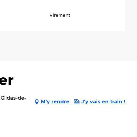
Virement
er
-Gildas-de-
M'y rendre
J'y vais en train !