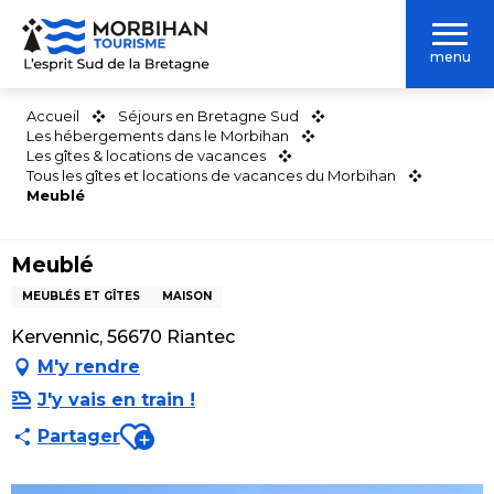
Aller
au
menu
contenu
principal
Accueil
Séjours en Bretagne Sud
Les hébergements dans le Morbihan
Les gîtes & locations de vacances
Tous les gîtes et locations de vacances du Morbihan
Meublé
Meublé
MEUBLÉS ET GÎTES
MAISON
Kervennic, 56670 Riantec
M'y rendre
J'y vais en train !
Ajouter aux favoris
Partager