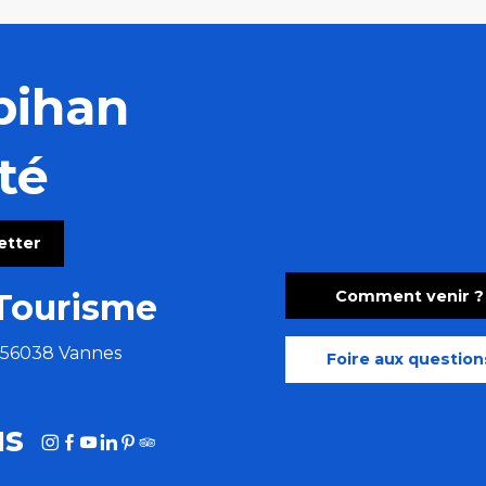
bihan
té
letter
Comment venir ?
Tourisme
e 56038 Vannes
Foire aux question
us