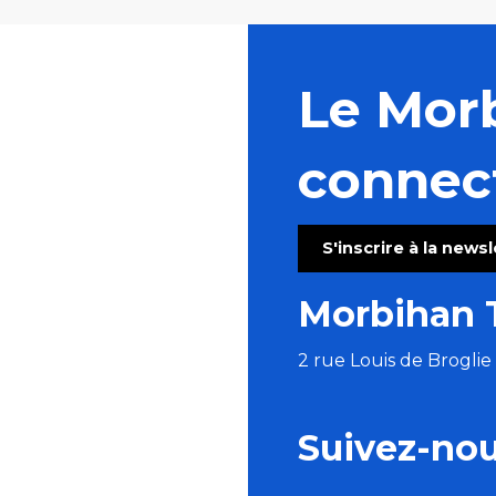
Le Mor
connec
S'inscrire à la news
Morbihan 
2 rue Louis de Brogli
Suivez-no