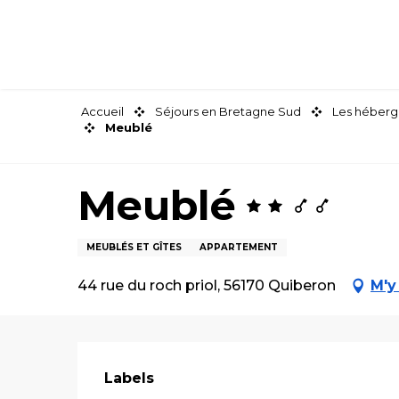
Aller
au
contenu
principal
Accueil
Séjours en Bretagne Sud
Les héberg
Meublé
Meublé
MEUBLÉS ET GÎTES
APPARTEMENT
44 rue du roch priol, 56170 Quiberon
M'y
Offres de pre
Labels
Labels